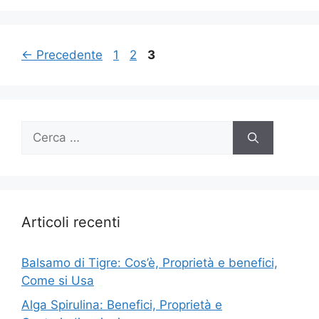
Pagina
Pagina
Pagina
←
Precedente
1
2
3
Ricerca
per:
Articoli recenti
Balsamo di Tigre: Cos’è, Proprietà e benefici,
Come si Usa
Alga Spirulina: Benefici, Proprietà e