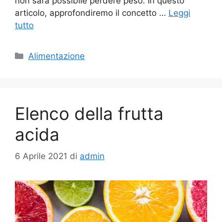
non sarà possibile perdere peso. In questo
articolo, approfondiremo il concetto …
Leggi
tutto
Categorie
Alimentazione
Elenco della frutta
acida
6 Aprile 2021
di
admin