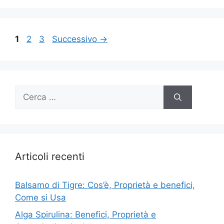
Pagina
Pagina
Pagina
1
2
3
Successivo
→
Ricerca
per:
Articoli recenti
Balsamo di Tigre: Cos’è, Proprietà e benefici,
Come si Usa
Alga Spirulina: Benefici, Proprietà e