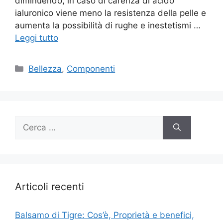
diminuendo, in caso di carenza di acido
ialuronico viene meno la resistenza della pelle e
aumenta la possibilità di rughe e inestetismi …
Leggi tutto
Categorie
Bellezza
,
Componenti
Ricerca
per:
Articoli recenti
Balsamo di Tigre: Cos’è, Proprietà e benefici,