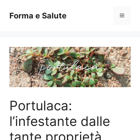
Vai
al
Forma e Salute
Menu
contenuto
Portulaca:
l’infestante dalle
tante proprietà