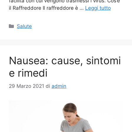
facilità con cui vengono trasmessi i virus. Cos’è
il Raffreddore Il raffreddore è …
Leggi tutto
Categorie
Salute
Nausea: cause, sintomi
e rimedi
29 Marzo 2021
di
admin