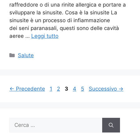
raffreddore o di una rinite allergica e portare a
sviluppare la sinusite. Cosa è la sinusite La
sinusite è un processo di infiammazione
dei seni paranasali, questi sono delle cavità
aeree …
Leggi tutto
Categorie
Salute
Pagina
Pagina
Pagina
Pagina
Pagina
←
Precedente
1
2
3
4
5
Successivo
→
Ricerca
per: